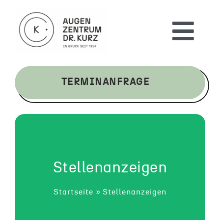
Skip
to
Togg
content
Navi
Praxis
TERMINANFRAGE
Behandlungen
Karriere
Kontakt
Stellenanzeigen
Startseite
»
Stellenanzeigen